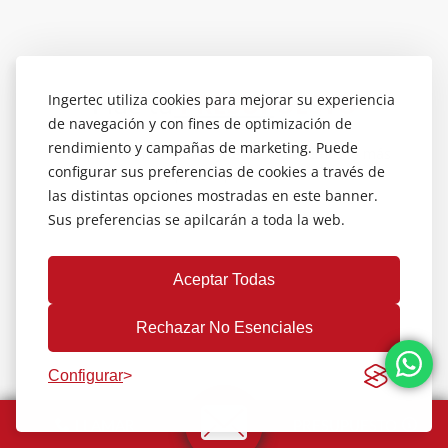
Pide tu
PRESUPUESTO
Ingertec utiliza cookies para mejorar su experiencia
de navegación y con fines de optimización de
rendimiento y campañas de marketing. Puede
Completa el formulario y te contactaremos lo más
configurar sus preferencias de cookies a través de
pronto posible
las distintas opciones mostradas en este banner.
Sus preferencias se apilcarán a toda la web.
Nombre*
Aceptar Todas
Empresa*
Rechazar No Esenciales
Email*
Configurar
LLAMAR
PRESUPUESTO
Teléfono*