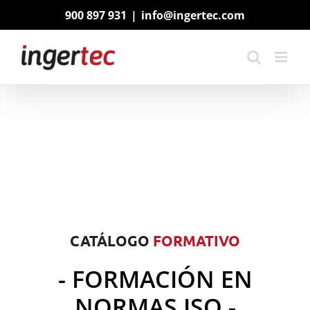
Saltar
900 897 931
|
info@ingertec.com
al
contenido
CATÁLOGO
FORMATIVO
- FORMACIÓN EN
NORMAS ISO -