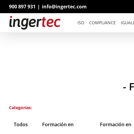
Saltar
900 897 931
|
info@ingertec.com
al
contenido
ISO
COMPLIANCE
IGUAL
-
Categorías:
Todos
Formación en
Formación en