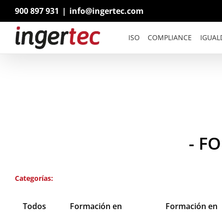
Saltar
900 897 931
|
info@ingertec.com
al
contenido
ISO
COMPLIANCE
IGUAL
- F
Categorías:
Todos
Formación en
Formación en