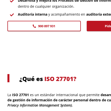
Desarrolla y mejora los Procesos de Gestión de Infor
dentro de cualquier organización.
Auditoría interna
y acompañamiento en
auditoría exte
900 897 931
Pid
¿Qué es
ISO 27701?
La
ISO 27701
es un estándar internacional que permite
desarr
de gestión de información de carácter personal dentro de c
Privacy Information Management System).