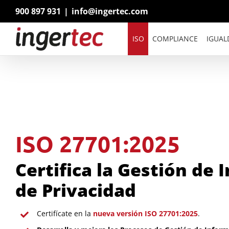
Saltar
900 897 931
|
info@ingertec.com
al
contenido
ISO
COMPLIANCE
IGUAL
ISO 27701:2025
Certifica la Gestión de
de Privacidad
Certifícate en la
nueva versión ISO 27701:2025
.