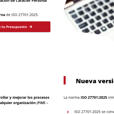
mación de Carácter Personal
rna
de ISO 27701:2025.
e tu Presupuesto
Nueva vers
ollar y mejorar los procesos
La norma
ISO 27701:2025
int
ualquier organización
(PIMS –
ISO 27701:2025 se con