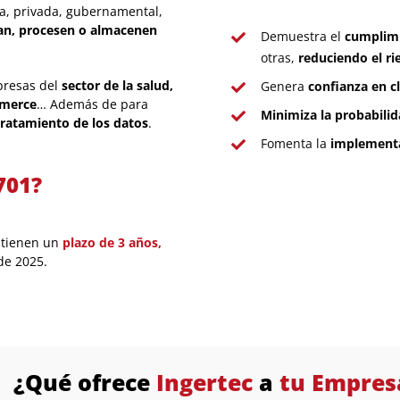
a, privada, gubernamental,
an, procesen o almacenen
Demuestra el
cumplimi
otras,
reduciendo el ri
resas del
sector de la salud,
Genera
confianza en cl
mmerce
… Además de para
Minimiza la probabilid
tratamiento de los datos
.
Fomenta la
implementa
701?
, tienen un
plazo de 3 años,
de 2025.
¿Qué ofrece
Ingertec
a
tu Empres