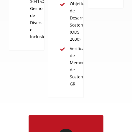
30415:2021
Objetivos
Gestión
de
de
Desarrollo
Diversidad
Sostenible
e
(ODS
Inclusión
2030)
Verificación
de
Memorias
de
Sostenibilidad
GRI