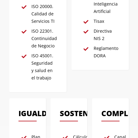
Inteligencia
ISO 20000.
Artificial
Calidad de
Servicios TI
Tisax
ISO 22301.
Directiva
Continuidad
NIS 2
de Negocio
Reglamento
ISO 45001.
DORA
Seguridad
y salud en
el trabajo
IGUALDAD
SOSTENIBILIDAD
COMPLIA
Plan
Cálculo
Canal