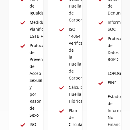
de
Huella
de
Igualdad
de
Denuncias
Carbono
Medidas
Informes
Planificadas
ISO
SOC
LGTBI+
14064
Protección
Verificación
Protocolo
de
de
de
Datos
la
Prevención
RGPD
Huella
de
–
de
Acoso
LOPDGDD
Carbono
Sexual
EINF
y
Cálculo
–
por
Huella
Estado
Razón
Hídrica
de
de
Plan
Informació
Sexo
de
No
ISO
Circularidad
Financiera