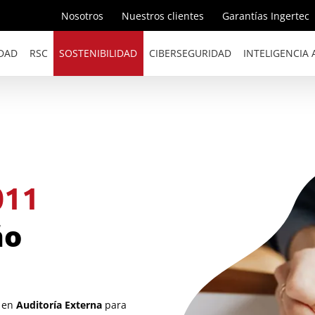
Nosotros
Nuestros clientes
Garantías Ingertec
DAD
RSC
SOSTENIBILIDAD
CIBERSEGURIDAD
INTELIGENCIA A
011
ño
 en
Auditoría Externa
para