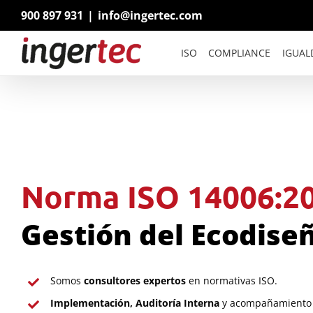
Saltar
900 897 931
|
info@ingertec.com
al
contenido
ISO
COMPLIANCE
IGUAL
Norma ISO 14006:2
Gestión del Ecodise
Somos
consultores expertos
en normativas ISO.
Implementación, Auditoría Interna
y acompañamiento