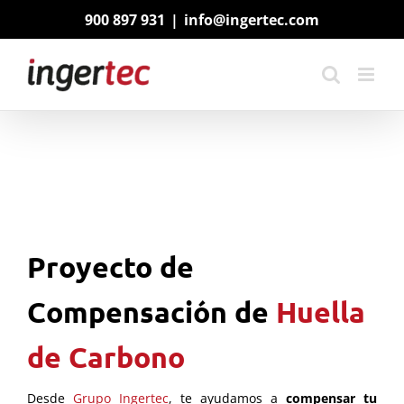
Saltar
900 897 931
|
info@ingertec.com
al
contenido
Proyecto de
Compensación de
Huella
de Carbono
Desde
Grupo Ingertec
, te ayudamos
a
compensar tu