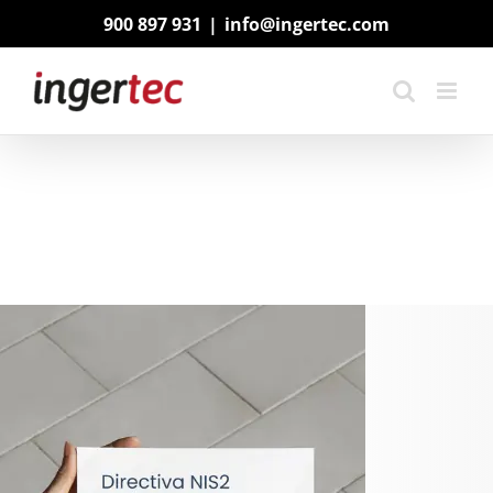
Saltar
900 897 931
|
info@ingertec.com
al
contenido