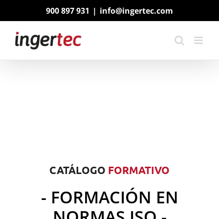
Saltar
900 897 931
|
info@ingertec.com
al
contenido
CATÁLOGO
FORMATIVO
- FORMACIÓN EN
NORMAS ISO -