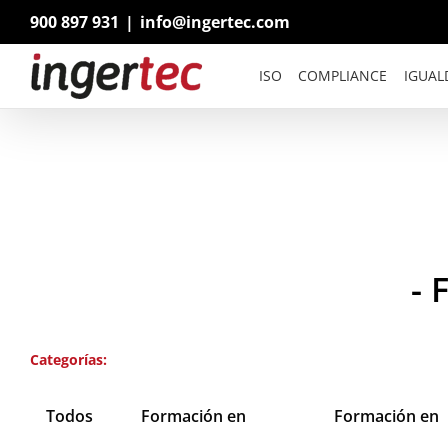
Saltar
900 897 931
|
info@ingertec.com
al
contenido
ISO
COMPLIANCE
IGUAL
-
Categorías:
Todos
Formación en
Formación en