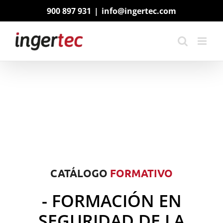
Saltar
900 897 931
|
info@ingertec.com
al
contenido
CATÁLOGO
FORMATIVO
- FORMACIÓN EN
SEGURIDAD DE LA