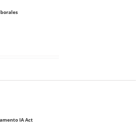
aborales
glamento IA Act