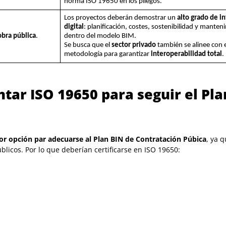
norma ISO 19650 en los pliegos.
Los proyectos deberán demostrar un
alto grado de i
digital
: planificación, costes, sostenibilidad y mante
obra pública
.
dentro del modelo BIM.
Se busca que el
sector privado
también se alinee con 
metodología para garantizar
interoperabilidad total
.
ar ISO 19650 para seguir el Pla
r opción par adecuarse al Plan BIN de Contratación Púbica
, ya 
licos. Por lo que deberían certificarse en ISO 19650: