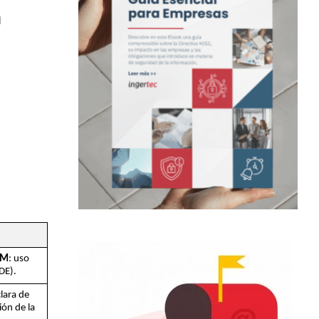
l
IM
: uso
DE).
clara de
ión de la