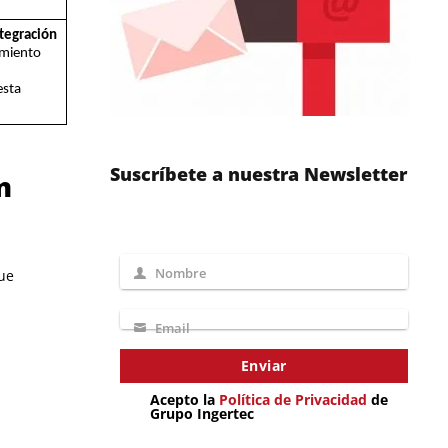
ntegración
nimiento
esta
Suscríbete a nuestra Newsletter
n
Nombre
que
Nombre
Email
Email
Enviar
Acepto la
Política de Privacidad
de
Grupo Ingertec