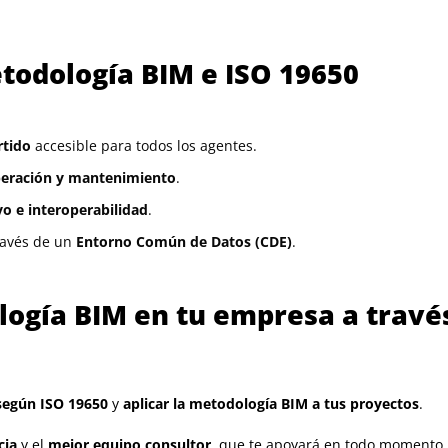
etodología BIM e ISO 19650
rtido
accesible para todos los agentes.
operación y mantenimiento
.
vo e interoperabilidad
.
través de un
Entorno Común de Datos (CDE)
.
logía BIM en tu empresa a travé
según ISO 19650
y
aplicar la metodología BIM a tus proyectos
.
cia
y el
mejor equipo consultor
, que te apoyará en todo momento.