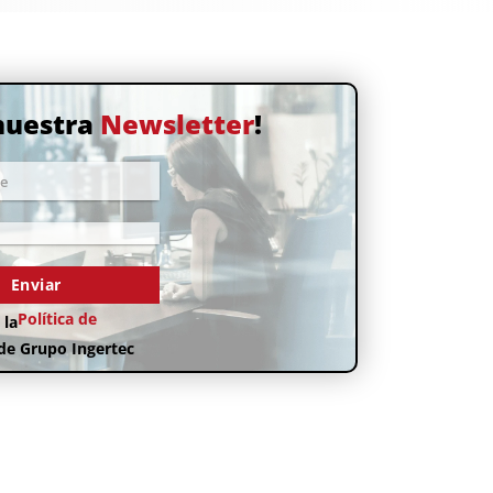
 nuestra
Newsletter
!
e
Enviar
Política de
 la
de Grupo Ingertec