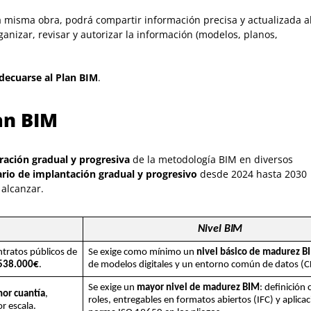
a misma obra, podrá compartir información precisa y actualizada a
anizar, revisar y autorizar la información (modelos, planos,
decuarse al Plan BIM
.
an BIM
ración gradual y progresiva
de la metodología BIM en diversos
rio de implantación gradual y progresivo
desde 2024 hasta 2030
alcanzar.
Nivel BIM
ntratos públicos de
Se exige como mínimo un
nivel básico de madurez B
,538.000€
.
de modelos digitales y un entorno común de datos (C
Se exige un
mayor nivel de madurez BIM
: definición 
nor cuantía
,
roles, entregables en formatos abiertos (IFC) y aplicac
r escala.